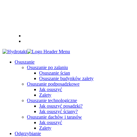
POMIARY
WYNAJEM OSUSZACZY
Osuszanie
Osuszanie po zalaniu
Osuszanie ścian
Osuszanie budynków zalety
Osuszanie podposadzkowe
Jak osuszyć
Zalety
Osuszanie technologiczne
Jak osuszyć posadzki?
Jak osuszyć ściany?
Osuszanie dachów i tarasów
Jak osuszyć
Zalety
Odgrzybianie