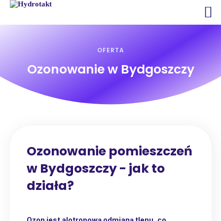
OFERTA
Ozonowanie w Bydgoszczy
Ozonowanie pomieszczeń
w Bydgoszczy - jak to
działa?
Ozon jest alotropową odmianą tlenu, co